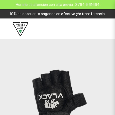
Horario de atención con cita previa : 3764-561664
10% de descuento pagando en efectivo y/o transferencia.