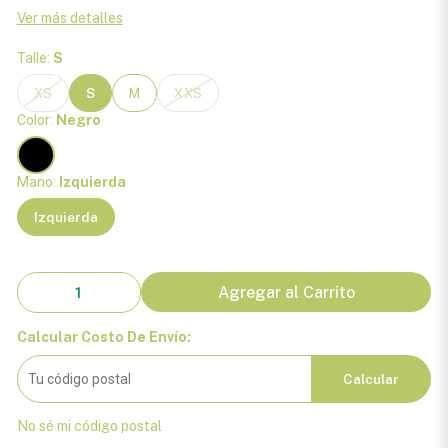
Ver más detalles
Talle:
S
XS
S
M
XXS
Color:
Negro
Mano:
Izquierda
Izquierda
Agregar al Carrito
Calcular Costo De Envío:
Calcular
No sé mi código postal