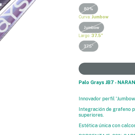
80%
Curva:
Jumbow
Jumbow
Largo:
37.5"
37.5"
Palo Grays JB7 - NARA
Innovador perfil 'Jumbow
Integración de grafeno p
superiores.
Estética única con calc