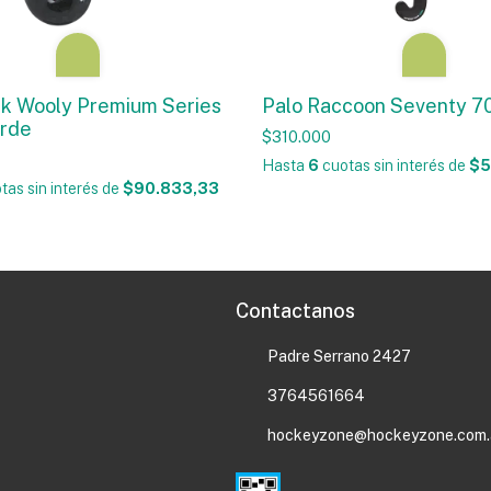
ck Wooly Premium Series
Palo Raccoon Seventy 
erde
$310.000
Hasta
6
cuotas sin interés
de
$5
tas sin interés
de
$90.833,33
Contactanos
Padre Serrano 2427
3764561664
hockeyzone@hockeyzone.com.