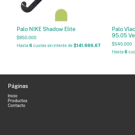
Palo NIKE Shadow Elite
Palo Vla
95.05 V
$850.000
$545.000
Hasta
6
cuotas sin interés
de
$141.666,67
Hasta
6
cuo
Páginas
Inicio
Productos
Contacto