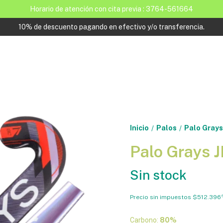
Horario de atención con cita previa : 3764-561664
10% de descuento pagando en efectivo y/o transferencia.
Inicio
Palos
Palo Grays
/
/
Palo Grays 
Sin stock
Precio sin impuestos
$512.396
Carbono:
80%