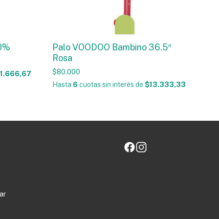
70%
Palo VOODOO Bambino 36.5″
Rosa
$80.000
1.666,67
Hasta
6
cuotas sin interés
de
$13.333,33
ar