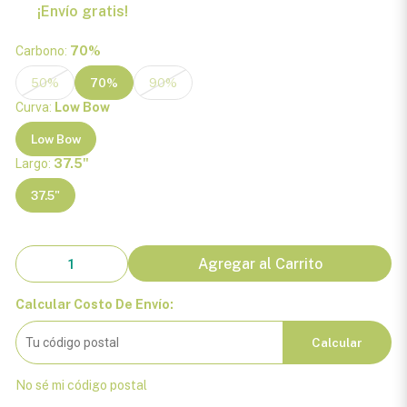
¡Envío gratis!
Carbono:
70%
50%
70%
90%
Curva:
Low Bow
Low Bow
Largo:
37.5"
37.5"
Agregar al Carrito
Calcular Costo De Envío:
Calcular
No sé mi código postal