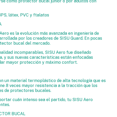
rse como protector bucal junior o por adultos con
BPS, látex, PVC y ftalatos
A
Aero es la evolución más avanzada en ingeniería de
arrollada por los creadores de SISU Guard. En pocas
otector bucal del mercado.
nalidad incomparables, SISU Aero fue diseñado
a, y sus nuevas características están enfocadas
dar mayor protección y máximo confort.
on un material termoplástico de alta tecnología que es
ne 8 veces mayor resistencia a la tracción que los
es de protectores bucales.
mportar cuán intenso sea el partido, tu SISU Aero
entes.
CTOR BUCAL