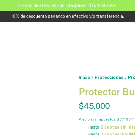
Horario de atención con cita previa : 3764-561664
10% de descuento pagando en efectivo y/o transferencia.
Inicio
Protecciones
Pro
/
/
Protector B
$45.000
Precio sin impuestos
$37.190
08
Hasta
6 cuotas sin int
Hasta
3 cuotas SIN I