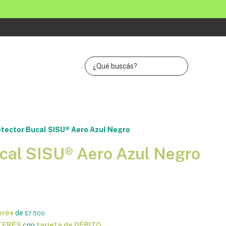
tector Bucal SISU® Aero Azul Negro
ucal SISU® Aero Azul Negro
erés
de
$7.500
NTERÉS
con
tarjeta de DÉBITO