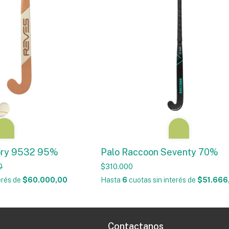
ory 9532 95%
Palo Raccoon Seventy 70%
0
$310.000
erés
de
$60.000,00
Hasta
6
cuotas sin interés
de
$51.666
Contactanos