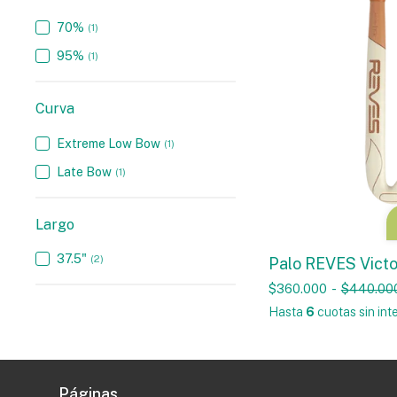
70%
(1)
95%
(1)
Curva
Extreme Low Bow
(1)
Late Bow
(1)
Largo
37.5"
(2)
Palo REVES Vict
$360.000
-
$440.00
Hasta
6
cuotas sin int
Páginas