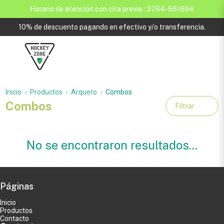
Horario de atención con cita previa : 3764-561664
10% de descuento pagando en efectivo y/o transferencia.
Inicio
Productos
Arquero
Combos
/
/
/
Combos
Filtrar
No se encontraron resultados...
Páginas
Inicio
Productos
Contacto