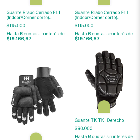
Guante Brabo Cerrado F1.1
Guante Brabo Cerrado F1.1
(Indoor/Corner corto)
(Indoor/Corner corto)
Derecho
Izquierdo
$115.000
$115.000
Hasta
6
cuotas sin interés
de
Hasta
6
cuotas sin interés
de
$19.166,67
$19.166,67
Guante TK TK1 Derecho
$80.000
Hasta
6
cuotas sin interés
de