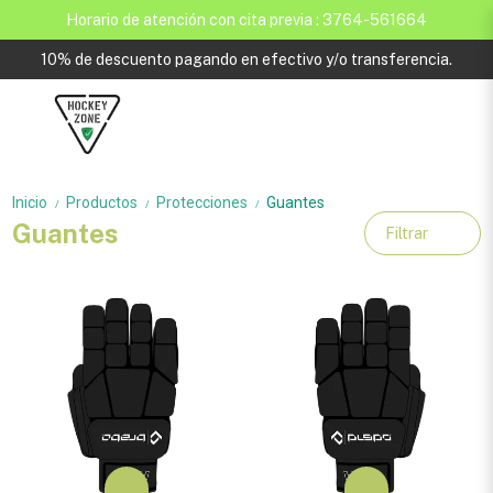
Horario de atención con cita previa : 3764-561664
10% de descuento pagando en efectivo y/o transferencia.
Inicio
Productos
Protecciones
Guantes
/
/
/
Guantes
Filtrar