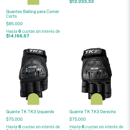
$13.333,33
Guantes Balling para Corner
Corto
$85.000
Hasta
6
cuotas sin interés
de
$14.166,67
Guante TK TK3 Izquierdo
Guante TK TK3 Derecho
$75.000
$75.000
Hasta
6
cuotas sin interés
de
Hasta
6
cuotas sin interés
de