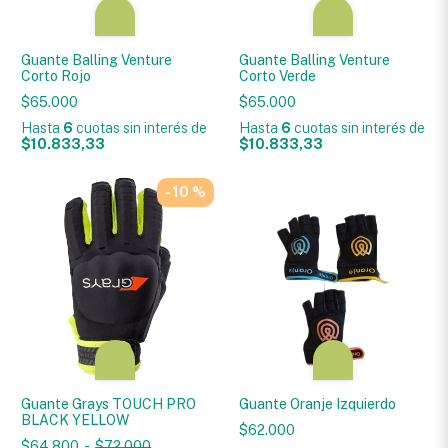
Guante Balling Venture
Guante Balling Venture
Corto Rojo
Corto Verde
$65.000
$65.000
Hasta
6
cuotas sin interés
de
Hasta
6
cuotas sin interés
de
$10.833,33
$10.833,33
- 10 %
Guante Grays TOUCH PRO
Guante Oranje Izquierdo
BLACK YELLOW
$62.000
$64.800
-
$72.000