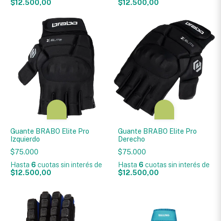
$12.500,00
$12.500,00
Guante BRABO Elite Pro
Guante BRABO Elite Pro
Izquierdo
Derecho
$75.000
$75.000
Hasta
6
cuotas sin interés
de
Hasta
6
cuotas sin interés
de
$12.500,00
$12.500,00