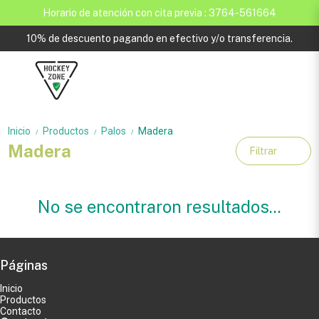
Horario de atención con cita previa : 3764-561664
10% de descuento pagando en efectivo y/o transferencia.
Inicio
Productos
Palos
Madera
/
/
/
Madera
Filtrar
No se encontraron resultados...
Páginas
Inicio
Productos
Contacto