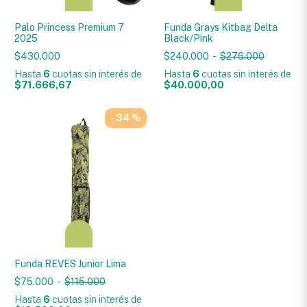
Palo Princess Premium 7
Funda Grays Kitbag Delta
2025
Black/Pink
$430.000
$240.000
-
$276.000
Hasta
6
cuotas sin interés
de
Hasta
6
cuotas sin interés
de
$71.666,67
$40.000,00
- 34 %
Funda REVES Junior Lima
$75.000
-
$115.000
Hasta
6
cuotas sin interés
de